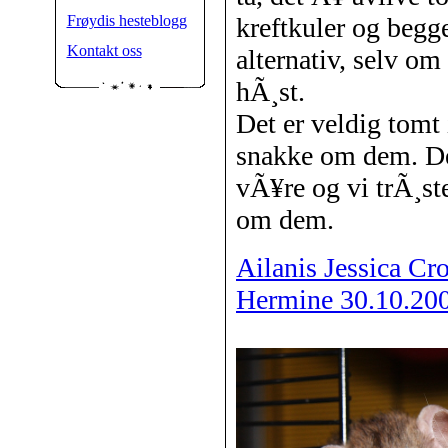
Frøydis hesteblogg
kreftkuler og begg
Kontakt oss
alternativ, selv om
hÃ¸st.
Det er veldig tomt
snakke om dem. De h
vÃ¥re og vi trÃ¸st
om dem.
Ailanis Jessica Cr
Hermine 30.10.200