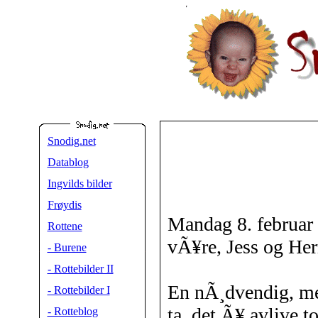
Snodig.net
Datablog
Ingvilds bilder
Frøydis
Mandag 8. februar 
Rottene
vÃ¥re, Jess og He
- Burene
- Rottebilder II
En nÃ¸dvendig, me
- Rottebilder I
ta, det Ã¥ avlive t
- Rotteblog