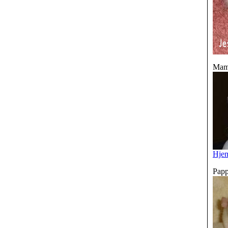
Mamm
Hje
Papp