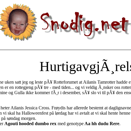
HurtigavgjÃ¸rel
e uken satt jeg og leste pÃ¥ Rotteforumet at Ailanis Tamrotter hadde en 
en er en rottegjeng pÃ¥ tre - med tiden... og vi veldig Ã¸nsker oss rott
ine og Gulla ikke kommer fÃ¸r i desember, sÃ¥ slo vi til pÃ¥ den ens
heter Ailanis Jessica Cross. Frøydis har allerede bestemt at daglignavne
n vi skal ha Halloweenfest på lørdag har vi avtalt at vi skal hente henne 
a på søndag morgen.
 er
Agouti hooded dumbo rex
med genotype
Aa hh dudu Rere
.