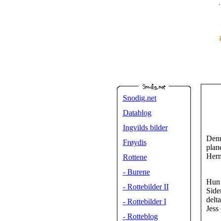
Snodig.net
Datablog
Ingvilds bilder
Denn
Frøydis
plan
Herm
Rottene
- Burene
Hun 
- Rottebilder II
Side
delt
- Rottebilder I
Jess
- Rotteblog