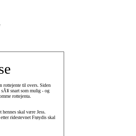
se
rottejente til overs. Siden
er sÃ¥ snart som mulig - og
omme rottejenta.
t hennes skal være Jess.
etter ridestevnet Frøydis skal