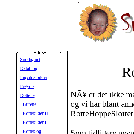
Snodig.net
Ro
Datablog
Ingvilds bilder
Frøydis
NÃ¥ er det ikke man
Rottene
og vi har blant an
- Burene
RotteHoppeSlottet
- Rottebilder II
- Rottebilder I
Som tidligere nevn
- Rotteblog